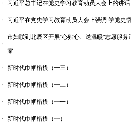
·
习近平总书记在党史学习教育动员大会上的讲话
·
习近平在党史学习教育动员大会上强调 学党史
市妇联到北辰区开展“心贴心、送温暖”志愿服
·
家
·
新时代巾帼楷模（十三）
·
新时代巾帼楷模（十二）
·
新时代巾帼楷模（十一）
·
新时代巾帼楷模（十）