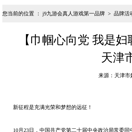
您当前的位置 ：
j9九游会真人游戏第一品牌
>
品牌活
【巾帼心向党 我是
天津
来源：天津市
新征程是充满光荣和梦想的远征！
10月23日，中国共产党第二十届中央政治局常委同