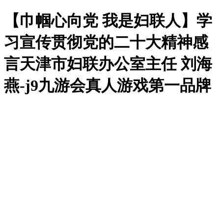
【巾帼心向党 我是妇联人】学
习宣传贯彻党的二十大精神感
言天津市妇联办公室主任 刘海
燕-j9九游会真人游戏第一品牌