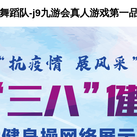
区舞蹈队-j9九游会真人游戏第一