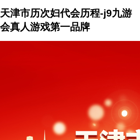
天津市历次妇代会历程-j9九游
会真人游戏第一品牌