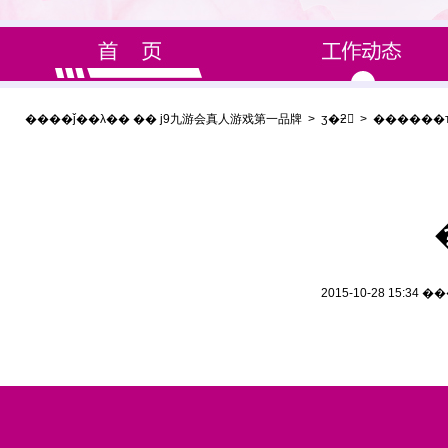
����ǰ��λ�� ��
j9九游会真人游戏第一品牌
>
ʒ�ƻ
>
������
2015-10-28 15: