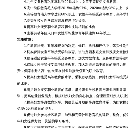
4.九年义务教育巩固率达到99%以上，女童平等接受义务教育。
5.高中阶段教育毛入学率2015年达到97%、2020年达到98%以上
6.高等教育毛入学率达到60%以上，女性平等接受高等教育，高等学
7.高等学校女性学课程普及程度得到提高。
8.提高妇女接受职业教育和职业技能培训的比例。
9.主要劳动年龄人口中女性平均受教育年限达到14年以上。
策略措施：
1.在教育法规、政策和规划的制定、修订、执行和评估中，落实性别
2.切实保障女童平等接受学前教育。资助贫困家庭女童和残疾女童接
3.确保适龄女童平等接受义务教育。加大对教育法、义务教育法等法
4.保障女性平等接受高中阶段教育。加大对普通高中教育的扶持力度，
费，保障未升入高中的女童在就业前接受必要的职业教育。
5.提高妇女接受高等教育的水平。采取积极措施，保障妇女平等接受高
的比例。
6.满足妇女接受职业教育的需求。坚持职业学校教育与职业培训并举，
训，提高创业就业能力。根据残疾妇女的身心特点，合理设置残疾人职业
7.提高妇女终身教育水平。构建灵活开放的终身教育体系，为妇女提供
受现代远程教育的能力。
8.促进妇女参与社区教育。加强和完善社区教育机构建设，整合、优化
年妇女提供方便、灵活的学习条件。
9.加大女性技术技能人才培养力度。探索建立多层次、多渠道的女性