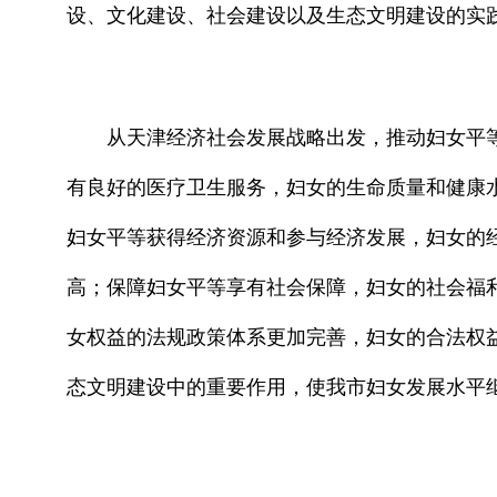
设、文化建设、社会建设以及生态文明建设的实
从天津经济社会发展战略出发，推动妇女平等
有良好的医疗卫生服务，妇女的生命质量和健康
妇女平等获得经济资源和参与经济发展，妇女的
高；保障妇女平等享有社会保障，妇女的社会福
女权益的法规政策体系更加完善，妇女的合法权
态文明建设中的重要作用，使我市妇女发展水平
。