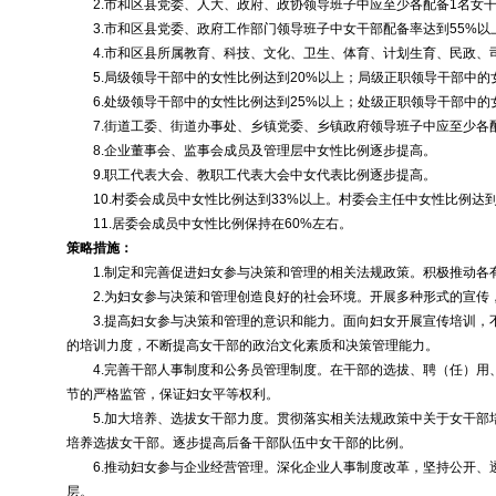
2.市和区县党委、人大、政府、政协领导班子中应至少各配备1名女干
3.市和区县党委、政府工作部门领导班子中女干部配备率达到55%以
4.市和区县所属教育、科技、文化、卫生、体育、计划生育、民政、司
5.局级领导干部中的女性比例达到20%以上；局级正职领导干部中的女
6.处级领导干部中的女性比例达到25%以上；处级正职领导干部中的女
7.街道工委、街道办事处、乡镇党委、乡镇政府领导班子中应至少各配
8.企业董事会、监事会成员及管理层中女性比例逐步提高。
9.职工代表大会、教职工代表大会中女代表比例逐步提高。
10.村委会成员中女性比例达到33%以上。村委会主任中女性比例达到
11.居委会成员中女性比例保持在60%左右。
策略措施：
1.制定和完善促进妇女参与决策和管理的相关法规政策。积极推动各有
2.为妇女参与决策和管理创造良好的社会环境。开展多种形式的宣传
3.提高妇女参与决策和管理的意识和能力。面向妇女开展宣传培训，不
的培训力度，不断提高女干部的政治文化素质和决策管理能力。
4.完善干部人事制度和公务员管理制度。在干部的选拔、聘（任）用、
节的严格监管，保证妇女平等权利。
5.加大培养、选拔女干部力度。贯彻落实相关法规政策中关于女干部培
培养选拔女干部。逐步提高后备干部队伍中女干部的比例。
6.推动妇女参与企业经营管理。深化企业人事制度改革，坚持公开、透
层。