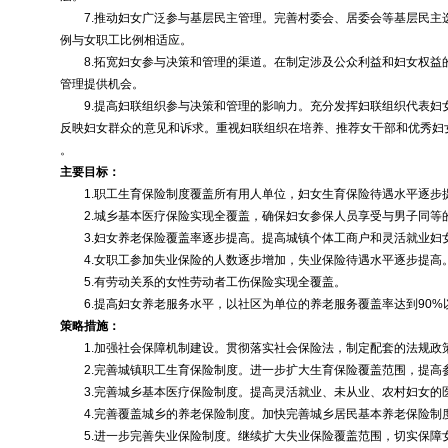
7.推动妇女广泛参与基层民主管理。完善村委会、居委会等基层民主选
例与女职工比例相适应。
8.拓宽妇女参与决策和管理的渠道。在制定涉及公众利益和妇女权益的
管理提供机会。
9.提高妇联组织参与决策和管理的影响力。充分发挥妇联组织代表妇女
反映妇女群众的意见和诉求。重视妇联组织在培养、推荐女干部和优秀妇
。
主要目标：
1.职工生育保险制度覆盖所有用人单位，妇女生育保险待遇水平逐步
2.城乡基本医疗保险实现全覆盖，确保妇女参保人员享受与男子同等
3.妇女养老保险覆盖率逐步提高。提高城镇个体工商户和灵活就业妇
4.女职工参加失业保险的人数逐步增加，失业保险待遇水平逐步提高
5.有劳动关系的女性劳动者工伤保险实现全覆盖。
6.提高妇女养老服务水平，以社区为单位的养老服务覆盖率达到90%
策略措施：
1.加强社会保障机制建设。贯彻落实社会保险法，制定配套的法规政
2.完善城镇职工生育保险制度。进一步扩大生育保险覆盖范围，提高
3.完善城乡基本医疗保险制度。提高灵活就业、未从业、农村妇女的
4.完善覆盖城乡的养老保险制度。加快完善城乡居民基本养老保险制
5.进一步完善失业保险制度。继续扩大失业保险覆盖范围，切实保障