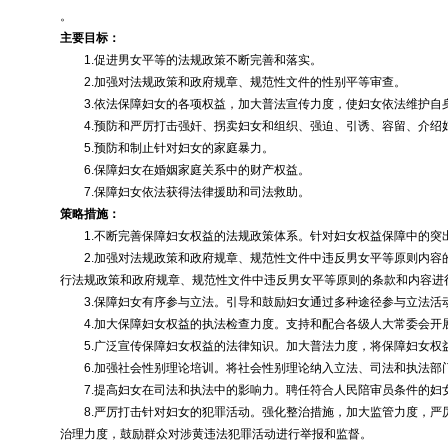
。
主要目标：
1.促进男女平等的法规政策不断完善和落实。
2.加强对法规政策和政府规章、规范性文件的性别平等审查。
3.依法保障妇女的各项权益，加大普法宣传力度，使妇女依法维护自
4.预防和严厉打击强奸、拐卖妇女和组织、强迫、引诱、容留、介绍
5.预防和制止针对妇女的家庭暴力。
6.保障妇女在婚姻家庭关系中的财产权益。
7.保障妇女依法获得法律援助和司法救助。
策略措施：
1.不断完善保障妇女权益的法规政策体系。针对妇女权益保障中的突出
2.加强对法规政策和政府规章、规范性文件中违反男女平等原则内容的
行法规政策和政府规章、规范性文件中违反男女平等原则的条款和内容进
3.保障妇女有序参与立法。引导和鼓励妇女通过多种途径参与立法活
4.加大保障妇女权益的执法检查力度。支持和配合各级人大常委会开
5.广泛宣传保障妇女权益的法律知识。加大普法力度，将保障妇女权
6.加强社会性别理论培训。将社会性别理论纳入立法、司法和执法部
7.提高妇女在司法和执法中的影响力。聘任符合人民陪审员条件的妇
8.严厉打击针对妇女的犯罪活动。强化整治措施，加大监管力度，严厉
治理力度，鼓励群众对涉黄违法犯罪活动进行举报和监督。