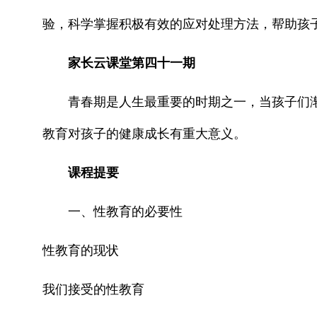
验，科学掌握积极有效的应对处理方法，帮助孩
家长云课堂第四十一期
青春期是人生最重要的时期之一，当孩子们渐
教育对孩子的健康成长有重大意义。
课程提要
一、性教育的必要性
性教育的现状
我们接受的性教育