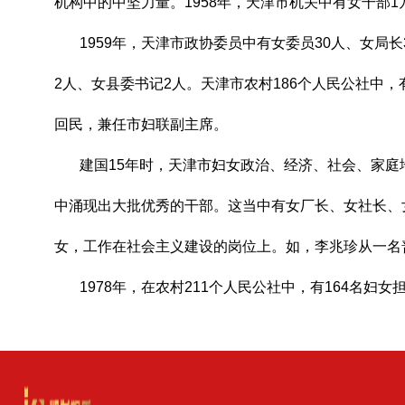
机构中的中坚力量。
1958
年，天津市机关中有女干部
1
1959
年，天津市政协委员中有女委员
30
人、女局长
2
人、女县委书记
2
人。天津市农村
186
个人民公社中，
回民，兼任市妇联副主席。
建国
15
年时，天津市妇女政治、经济、社会、家庭
中涌现出大批优秀的干部。这当中有女厂长、女社长、
女，工作在社会主义建设的岗位上。如，李兆珍从一名
1978
年，在农村
211
个人民公社中，有
164
名妇女