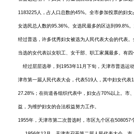
1183225
人，占人口总数的
45%
。全市参加投票的妇女
女选民总人数的
95.36%
。女选民最多的区达到
99.8%
。
经过普选，许多优秀妇女被选为人民代表大会的代表。
当选的女代表以女职工、女干部、职工家属最多。有四
经过层层选举，到
1953
年
11
月下旬，天津市普选运
津市第一届人民代表大会，代表
519
人，其中妇女代表
1
27.28%
；在街道各组织代表中，妇女占
70%
以上。市
益，为维护妇女的合法权益努力工作。
1955
年，天津市第二次普选时，市区九个区在
508057
1956
年
12
月，天津市召开第二届人民代表大会。市