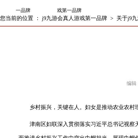
一品牌
戏第一品牌
您当前的位置 ：
j9九游会真人游戏第一品牌
>
关于j9
编辑
乡村振兴，关键在人。妇女是推动农业农村现
津南区妇联深入贯彻落实习近平总书记视察天津
面推进乡村振兴工作中突出巾帼担当、展现巾帼