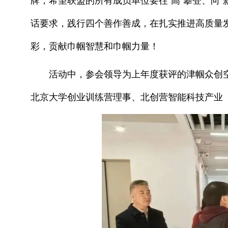
牌；希望联盟的所有成员单位要往“高”攀登、向
话要求，践行四个善作善成，在扎实推进高质量发
彩，贡献巾帼智慧和巾帼力量！
活动中，参会领导为上年度获评的津帼众创空间
北京大学创业训练营理事、北创营智能科技产业（