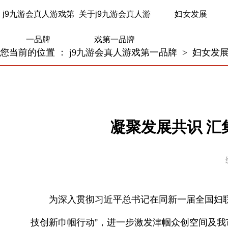
j9九游会真人游戏第
关于j9九游会真人游
妇女发展
一品牌
戏第一品牌
您当前的位置 ：
j9九游会真人游戏第一品牌
>
妇女发
凝聚发展共识 汇
为深入贯彻习近平总书记在同新一届全国妇联领
技创新巾帼行动”，进一步激发津帼众创空间及我