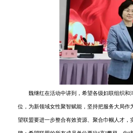
魏继红在活动中讲到，希望各级妇联组织和津
位，为新领域女性聚智赋能，坚持把服务大局作
望联盟要进一步整合有效资源、聚合巾帼人才，