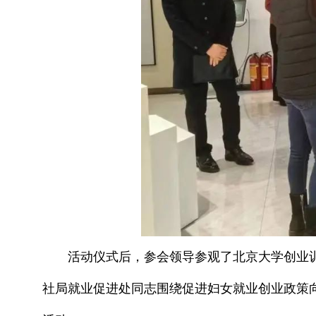
活动仪式后，参会领导参观了北京大学创业训
社局就业促进处同志围绕促进妇女就业创业政策向