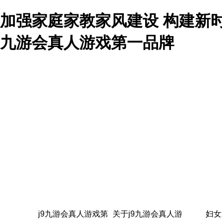
加强家庭家教家风建设 构建新
九游会真人游戏第一品牌
j9九游会真人游戏第
关于j9九游会真人游
妇女