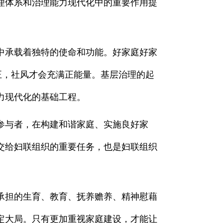
理体系和治理能力现代化中的重要作用提
承载着独特的使命和功能。好家庭好家
正，社风才会充满正能量。基层治理的起
力现代化的基础工程。
与者，在构建和谐家庭、实施良好家
交给妇联组织的重要任务，也是妇联组织
担的生育、教育、抚养赡养、精神慰藉
定大局。只有更加重视家庭建设，才能让