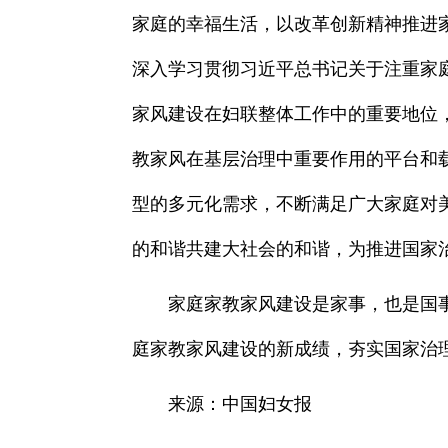
家庭的幸福生活，以改革创新精神推进
深入学习贯彻习近平总书记关于注重家
家风建设在妇联整体工作中的重要地位
教家风在基层治理中重要作用的平台和
型的多元化需求，不断满足广大家庭对
的和谐共建大社会的和谐，为推进国家
家庭家教家风建设是家事，也是国事。
庭家教家风建设的新成绩，夯实国家治理
来源：中国妇女报