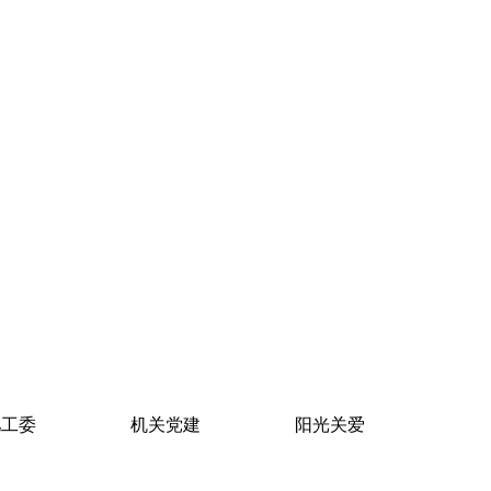
儿工委
机关党建
阳光关爱