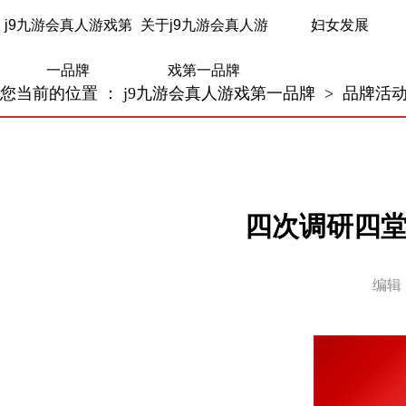
j9九游会真人游戏第
关于j9九游会真人游
妇女发展
一品牌
戏第一品牌
您当前的位置 ：
j9九游会真人游戏第一品牌
>
品牌活
四次调研四
编辑