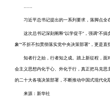
……
习近平总书记提出的一系列要求，落脚点全在于
这次总书记深刻阐释“以学促干”，强调“不搞贪
象”“不折不扣贯彻落实党中央决策部署”，更是
知者行之始，行者知之成。踏上新征程，面对
会主义思想内化于心、外化于行，真正把马克思
的二十大各项决策部署，不断推动中国式现代化
来源：新华社