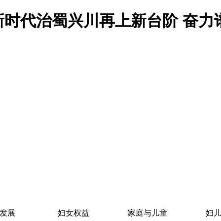
时代治蜀兴川再上新台阶 奋力谱
发展
妇女权益
家庭与儿童
妇